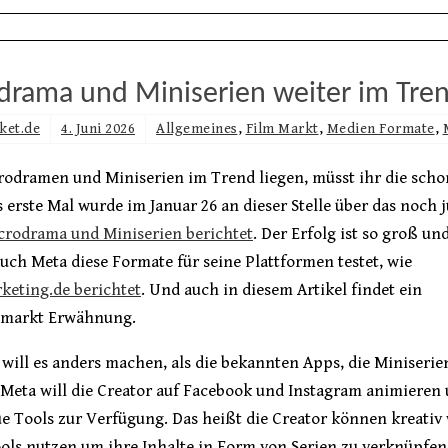
drama und Miniserien weiter im Tre
ket.de
4. Juni 2026
Allgemeines
,
Film Markt
,
Medien Formate
,
odramen und Miniserien im Trend liegen, müsst ihr die sch
 erste Mal wurde im Januar 26 an dieser Stelle über das noch 
rodrama und Miniserien berichtet
. Der Erfolg ist so groß und
uch Meta diese Formate für seine Plattformen testet, wie
keting.de berichtet
. Und auch in diesem Artikel findet ein
nmarkt Erwähnung.
will es anders machen, als die bekannten Apps, die Miniserie
Meta will die Creator auf Facebook und Instagram animieren u
e Tools zur Verfügung. Das heißt die Creator können kreativ
ols nutzen um ihre Inhalte in Form von Serien zu verknüpfen