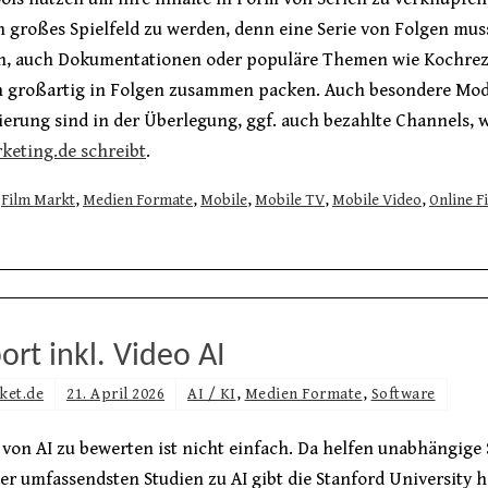
n großes Spielfeld zu werden, denn eine Serie von Folgen mus
n, auch Dokumentationen oder populäre Themen wie Kochre
ch großartig in Folgen zusammen packen. Auch besondere Mod
erung sind in der Überlegung, ggf. auch bezahlte Channels, 
keting.de schreibt
.
Film Markt
,
Medien Formate
,
Mobile
,
Mobile TV
,
Mobile Video
,
Online F
ort inkl. Video AI
ket.de
21. April 2026
AI / KI
,
Medien Formate
,
Software
von AI zu bewerten ist nicht einfach. Da helfen unabhängige
er umfassendsten Studien zu AI gibt die Stanford University h