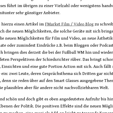
ses führt im übrigen zu einer Vielzahl oder wenigstens handv
mitunter sehr günstiger Anbieter.
 hierzu einen Artikel im
FMarket Film / Video Blog
zu schrei
ch die neuen Möglichkeiten, die solche Geräte mit sich bring
die neuen Möglichkeiten für Film und Video, an neue Ästheti
ate oder zumindest Eindrücke z.B. beim Bloggen oder Podcast
h bringen dies derzeit die bei der Fußball WM hin und wieder
eten Perspektiven der Schiedsrichter rüber. Das bringt scho
 Einsichten und eine gute Portion Action mit sich. Auch fällt
 ein: zwei Leute, deren Gesprächsthema sich Dritten gar nich
, denn sie reden über auf den Smart Glasses ausgegebene The
sie plausiblen aber für andere nicht nachvollziehbaren Welt.
und schön und doch gibt es oben angedeuteten Aufruhr bis hin
benen der Politik. Die positiven Effekte sind die neuen Mögl