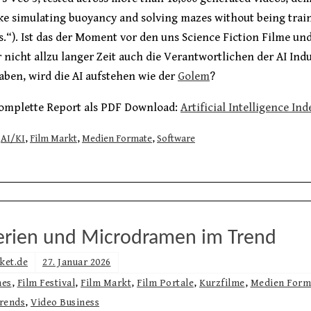
like simulating buoyancy and solving mazes without being trai
s.“). Ist das der Moment vor den uns Science Fiction Filme un
r nicht allzu langer Zeit auch die Verantwortlichen der AI Indu
ben, wird die AI aufstehen wie der
Golem
?
komplette Report als PDF Download:
Artificial Intelligence In
AI/KI
,
Film Markt
,
Medien Formate
,
Software
erien und Microdramen im Trend
ket.de
27. Januar 2026
nes
,
Film Festival
,
Film Markt
,
Film Portale
,
Kurzfilme
,
Medien Form
rends
,
Video Business