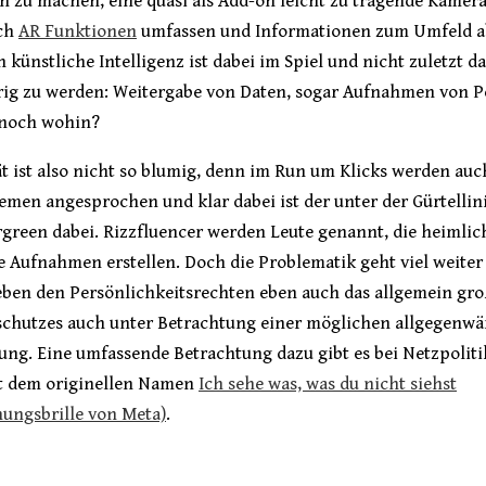
 zu machen, eine quasi als Add-on leicht zu tragende Kamera
ch
AR Funktionen
umfassen und Informationen zum Umfeld a
 künstliche Intelligenz ist dabei im Spiel und nicht zuletzt da
rig zu werden: Weitergabe von Daten, sogar Aufnahmen von 
noch wohin?
ät ist also nicht so blumig, denn im Run um Klicks werden au
men angesprochen und klar dabei ist der unter der Gürtellin
green dabei. Rizzfluencer werden Leute genannt, die heimlic
 Aufnahmen erstellen. Doch die Problematik geht viel weiter
eben den Persönlichkeitsrechten eben auch das allgemein g
schutzes auch unter Betrachtung einer möglichen allgegenwä
ng. Eine umfassende Betrachtung dazu gibt es bei Netzpoliti
it dem originellen Namen
Ich sehe was, was du nicht siehst
ungsbrille von Meta)
.