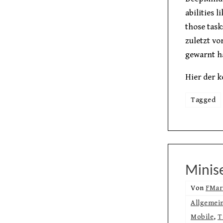
abilities 
those task
zuletzt vo
gewarnt ha
Hier der 
Tagged
Minis
Von
FMar
Allgemei
Mobile
,
T