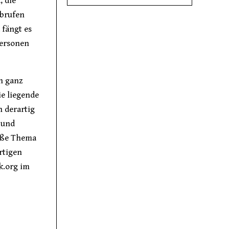
, die
brufen
 fängt es
Personen
ch ganz
ie liegende
h derartig
 und
roße Thema
rtigen
k.org im