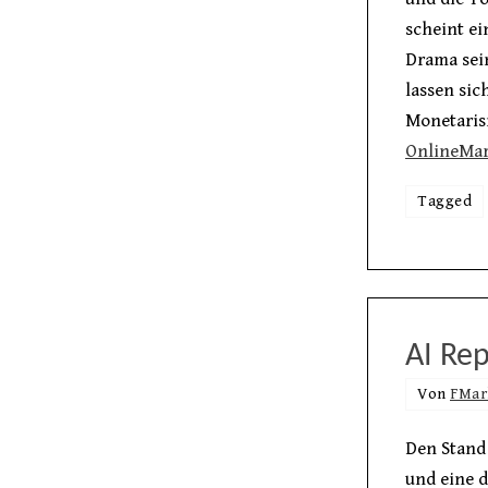
scheint ei
Drama sei
lassen si
Monetarisi
OnlineMar
Tagged
AI Rep
Von
FMar
Den Stand 
und eine d