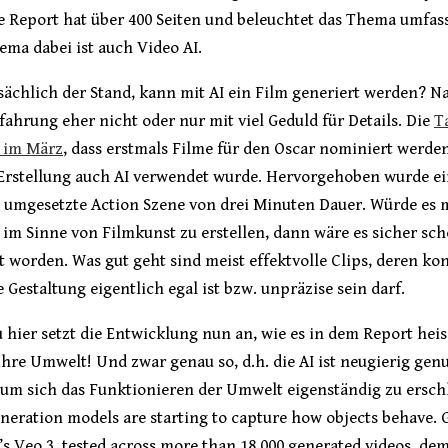
e Report hat über 400 Seiten und beleuchtet das Thema umfas
ma dabei ist auch Video AI.
tsächlich der Stand, kann mit AI ein Film generiert werden? N
fahrung eher nicht oder nur mit viel Geduld für Details. Die
T
e im März
, dass erstmals Filme für den Oscar nominiert werde
 Erstellung auch AI verwendet wurde. Hervorgehoben wurde e
ch umgesetzte Action Szene von drei Minuten Dauer. Würde es
 im Sinne von Filmkunst zu erstellen, dann wäre es sicher sc
t worden. Was gut geht sind meist effektvolle Clips, deren ko
e Gestaltung eigentlich egal ist bzw. unpräzise sein darf.
hier setzt die Entwicklung nun an, wie es in dem Report heiss
ihre Umwelt! Und zwar genau so, d.h. die AI ist neugierig gen
um sich das Funktionieren der Umwelt eigenständig zu ersch
neration models are starting to capture how objects behave. 
 Veo 3, tested across more than 18,000 generated videos, de