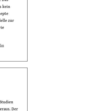
s kein
zepte
elle zur
wie
ilm
 Studien
eraus. Der