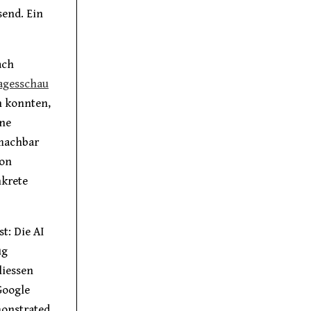
send. Ein
ach
agesschau
n konnten,
ine
 machbar
hon
nkrete
t: Die AI
ug
liessen
Google
monstrated