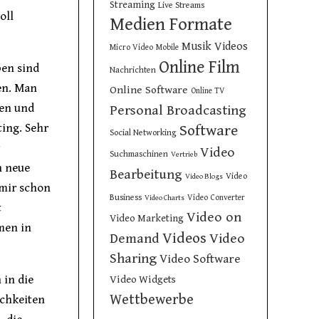
Streaming
Live Streams
oll
Medien Formate
Musik Videos
Micro Video
Mobile
Online Film
ben sind
Nachrichten
en. Man
Online Software
Online TV
ken und
Personal Broadcasting
ing. Sehr
Software
Social Networking
Video
Suchmaschinen
Vertrieb
n neue
Bearbeitung
Video
Video Blogs
 mir schon
Business
Video Converter
Video Charts
t
Video on
Video Marketing
men in
Videos
Demand
Video
Sharing
Video Software
 in die
Video Widgets
Wettbewerbe
ichkeiten