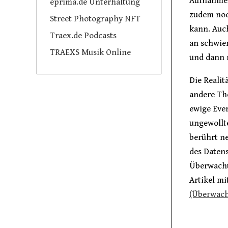
Aufnahmen
eprima.de Unterhaltung
zudem no
Street Photography NFT
kann. Auch
Traex.de Podcasts
an schwie
TRAEXS Musik Online
und dann 
Die Realit
andere The
ewige Ever
ungewollte
berührt n
des Daten
Überwachu
Artikel m
(Überwach