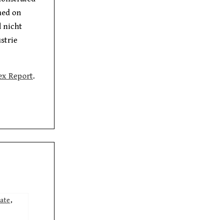
ned on
d nicht
strie
dex Report
.
ate
,