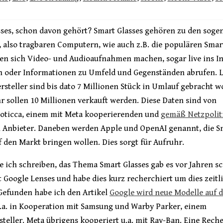
sses, schon davon gehört? Smart Glasses gehören zu den sog
 also tragbaren Computern, wie auch z.B. die populären Smar
en sich Video- und Audioaufnahmen machen, sogar live ins I
n oder Informationen zu Umfeld und Gegenständen abrufen. 
steller sind bis dato 7 Millionen Stück in Umlauf gebracht w
r sollen 10 Millionen verkauft werden. Diese Daten sind von
xoticca, einem mit Meta kooperierenden und
gemäß Netzpolit
 Anbieter. Daneben werden Apple und OpenAI genannt, die S
f den Markt bringen wollen. Dies sorgt für Aufruhr.
e ich schreiben, das Thema Smart Glasses gab es vor Jahren s
 Google Lenses und habe dies kurz recherchiert um dies zeitl
Gefunden habe ich den Artikel
Google wird neue Modelle auf 
u.a. in Kooperation mit Samsung und Warby Parker, einem
steller. Meta übrigens kooperiert u.a. mit Ray-Ban. Eine Rech