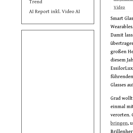
Trend
Video
AI Report inkl. Video AI
Smart Gla
Wearables,
Damit lass
übertrage
großen Her
diesem Jah
EssilorLu
führenden
Glasses au
Grad wollt
einmal mit
verorten. 
bringen
, 
Brillenher