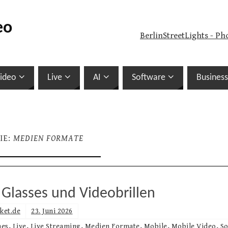
eo
BerlinStreetLights - Ph
ideo
Live
AI
Software
Business
IE:
MEDIEN FORMATE
 Glasses und Videobrillen
ket.de
23. Juni 2026
nes
,
Live
,
Live Streaming
,
Medien Formate
,
Mobile
,
Mobile Video
,
So