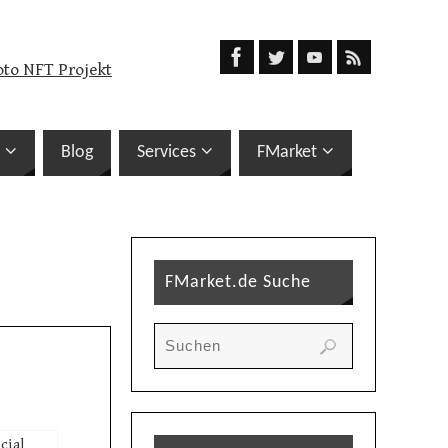
oto NFT Projekt
Blog
Services
FMarket
FMarket.de Suche
cial