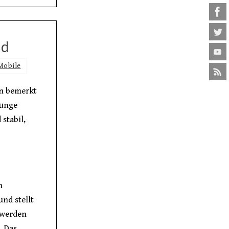
nd
Mobile
on bemerkt
junge
 stabil,
n
nd stellt
 werden
. Das