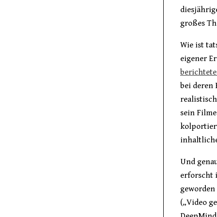
diesjährig
großes The
Wie ist ta
eigener Er
berichtet
bei deren
realistis
sein Filme
kolportier
inhaltlich
Und genau 
erforscht 
geworden 
(„Video ge
DeepMind’s