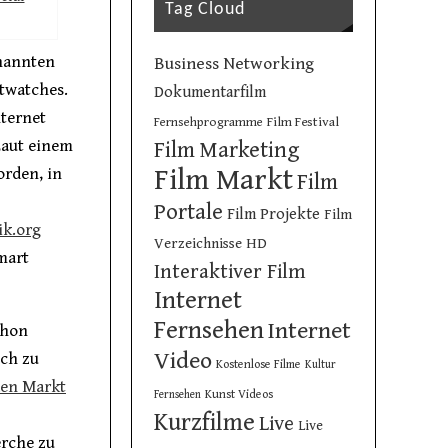
Tag Cloud
enannten
Business Networking
twatches.
Dokumentarfilm
nternet
Film Festival
Fernsehprogramme
Laut einem
Film Marketing
Film Markt
orden, in
Film
Portale
Film Projekte
Film
ik.org
Verzeichnisse
HD
mart
Interaktiver Film
Internet
Fernsehen
Internet
chon
Video
ich zu
Kostenlose Filme
Kultur
den Markt
Kunst Videos
Fernsehen
Kurzfilme
Live
Live
erche zu