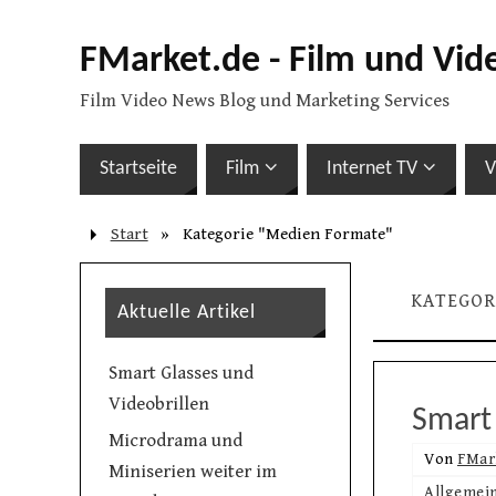
FMarket.de - Film und Vid
Film Video News Blog und Marketing Services
Startseite
Film
Internet TV
V
Start
»
Kategorie "Medien Formate"
KATEGOR
Aktuelle Artikel
Smart Glasses und
Videobrillen
Smart
Microdrama und
Von
FMar
Miniserien weiter im
Allgemei