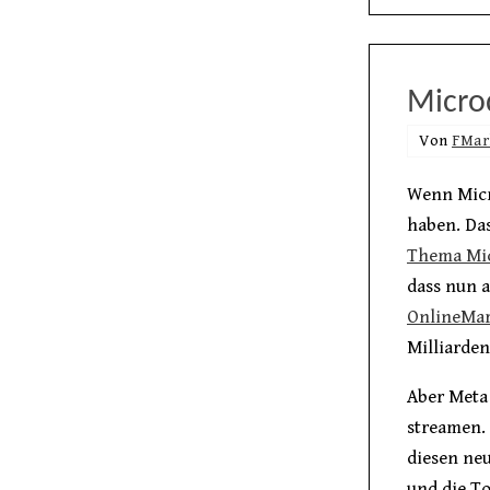
Micro
Von
FMar
Wenn Micr
haben. Das
Thema Mic
dass nun a
OnlineMar
Milliarde
Aber Meta 
streamen. 
diesen neu
und die To