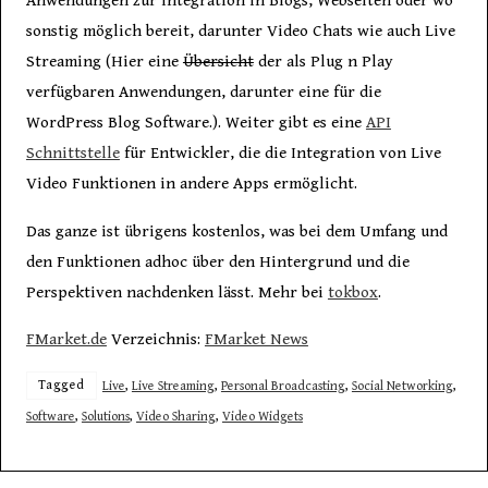
Anwendungen zur Integration in Blogs, Webseiten oder wo
sonstig möglich bereit, darunter Video Chats wie auch Live
Streaming (Hier eine
Übersicht
der als Plug n Play
verfügbaren Anwendungen, darunter eine für die
WordPress Blog Software.). Weiter gibt es eine
API
Schnittstelle
für Entwickler, die die Integration von Live
Video Funktionen in andere Apps ermöglicht.
Das ganze ist übrigens kostenlos, was bei dem Umfang und
den Funktionen adhoc über den Hintergrund und die
Perspektiven nachdenken lässt. Mehr bei
tokbox
.
FMarket.de
Verzeichnis:
FMarket News
Tagged
Live
,
Live Streaming
,
Personal Broadcasting
,
Social Networking
,
Software
,
Solutions
,
Video Sharing
,
Video Widgets