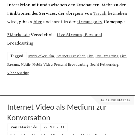
Interaktion mit und zwischen den Zuschauern. Mehr zu den
Funktionen des Services, der übrigens von
Tiscali
betrieben
wird, gibt es
hier
und sonst in der
streamago.tv
Homepage.
FMarket.de
Verzeichnis:
Live Streams, Personal
Broadcasting
Tagged
Interaktiver Film
,
Internet Fernsehen
,
Live
,
Live Streaming
,
Live
Streams
,
Mobile
,
Mobile Video
,
Personal Broadcasting
,
Social Networking
,
Video Sharing
KEINE KOMMENTARE
Internet Video als Medium zur
Konversation
Von
FMarket.de
27. Mai 2011