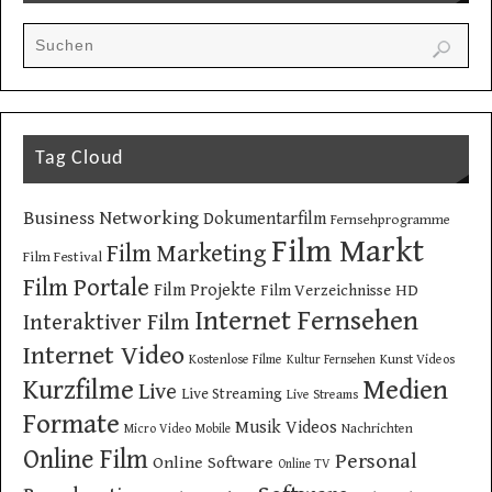
Tag Cloud
Business Networking
Dokumentarfilm
Fernsehprogramme
Film Markt
Film Marketing
Film Festival
Film Portale
Film Projekte
Film Verzeichnisse
HD
Internet Fernsehen
Interaktiver Film
Internet Video
Kostenlose Filme
Kunst Videos
Kultur Fernsehen
Kurzfilme
Medien
Live
Live Streaming
Live Streams
Formate
Musik Videos
Nachrichten
Micro Video
Mobile
Online Film
Personal
Online Software
Online TV