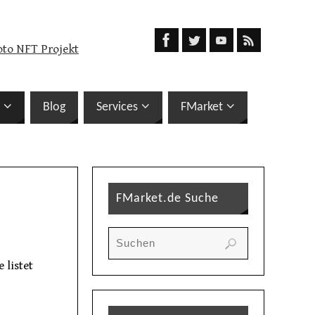
oto NFT Projekt
Blog
Services
FMarket
FMarket.de Suche
 listet