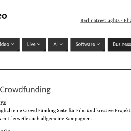
eo
BerlinStreetLights - Ph
ideo
Live
AI
Software
Business
 Crowdfunding
ays
glich eine Crowd Funding Seite für Film und kreative Projekte
s mittlerweile auch allgemeine Kampagnen.