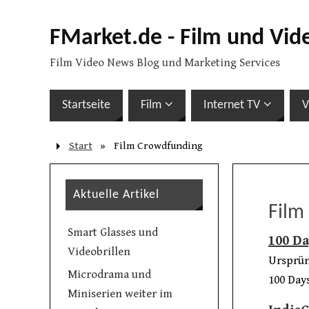
FMarket.de - Film und Vid
Film Video News Blog und Marketing Services
Startseite
Film
Internet TV
V
Start
»
Film Crowdfunding
Aktuelle Artikel
Film
Smart Glasses und
100 D
Videobrillen
Ursprün
Microdrama und
100 Day
Miniserien weiter im