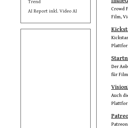
Indie
Trend
Crowd F
AI Report inkl. Video AI
Film, V
Kickst
Kicksta
Plattfor
Startn
Der Anb
für Fil
Visio
Auch di
Plattfor
Patre
Patreon 