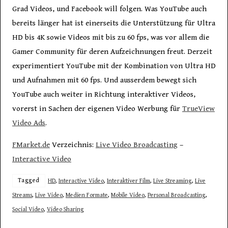
Grad Videos, und Facebook will folgen. Was YouTube auch
bereits länger hat ist einerseits die Unterstützung für Ultra
HD bis 4K sowie Videos mit bis zu 60 fps, was vor allem die
Gamer Community für deren Aufzeichnungen freut. Derzeit
experimentiert YouTube mit der Kombination von Ultra HD
und Aufnahmen mit 60 fps. Und ausserdem bewegt sich
YouTube auch weiter in Richtung interaktiver Videos,
vorerst in Sachen der eigenen Video Werbung für
TrueView
Video Ads
.
FMarket.de
Verzeichnis:
Live Video Broadcasting
–
Interactive Video
Tagged
HD
,
Interactive Video
,
Interaktiver Film
,
Live Streaming
,
Live
Streams
,
Live Video
,
Medien Formate
,
Mobile Video
,
Personal Broadcasting
,
Social Video
,
Video Sharing