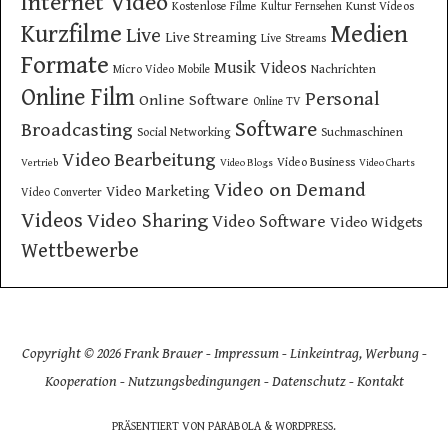
Internet Video
Kostenlose Filme
Kunst Videos
Kultur Fernsehen
Kurzfilme
Medien
Live
Live Streaming
Live Streams
Formate
Musik Videos
Nachrichten
Micro Video
Mobile
Online Film
Personal
Online Software
Online TV
Software
Broadcasting
Social Networking
Suchmaschinen
Video Bearbeitung
Video Business
Vertrieb
Video Blogs
Video Charts
Video on Demand
Video Marketing
Video Converter
Videos
Video Sharing
Video Software
Video Widgets
Wettbewerbe
Copyright © 2026 Frank Brauer -
Impressum
-
Linkeintrag, Werbung
-
Kooperation
-
Nutzungsbedingungen
-
Datenschutz
-
Kontakt
PRÄSENTIERT VON
PARABOLA
&
WORDPRESS.