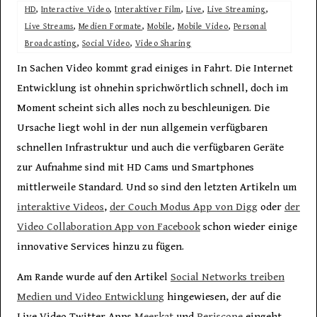
HD
,
Interactive Video
,
Interaktiver Film
,
Live
,
Live Streaming
,
Live Streams
,
Medien Formate
,
Mobile
,
Mobile Video
,
Personal
Broadcasting
,
Social Video
,
Video Sharing
In Sachen Video kommt grad einiges in Fahrt. Die Internet
Entwicklung ist ohnehin sprichwörtlich schnell, doch im
Moment scheint sich alles noch zu beschleunigen. Die
Ursache liegt wohl in der nun allgemein verfügbaren
schnellen Infrastruktur und auch die verfügbaren Geräte
zur Aufnahme sind mit HD Cams und Smartphones
mittlerweile Standard. Und so sind den letzten Artikeln um
interaktive Videos
,
der Couch Modus App von Digg
oder
der
Video Collaboration App von Facebook
schon wieder einige
innovative Services hinzu zu fügen.
Am Rande wurde auf den Artikel
Social Networks treiben
Medien und Video Entwicklung
hingewiesen, der auf die
Live Video Twitter Apps
Meerkat
und
Periscope
eingeht.