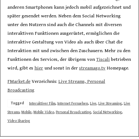
anderen Smartphones kann jedoch mobil aufgezeichnet und
später gesendet werden. Neben dem Social Networking
unter den Nutzern sind auch die Channels mit diversen
interaktiven Funktionen ausgerüstet, ermöglichen die
interaktive Gestaltung von Video als auch über Chat die
Interaktion mit und zwischen den Zuschauern. Mehr zu den
Funktionen des Services, der übrigens von
Tiscali
betrieben
wird, gibt es
hier
und sonst in der
streamago.tv
Homepage.
FMarket.de
Verzeichnis:
Live Streams, Personal
Broadcasting
Tagged
Interaktiver Film
,
Internet Fernsehen
,
Live
,
Live Streaming
,
Live
Streams
,
Mobile
,
Mobile Video
,
Personal Broadcasting
,
Social Networking
,
Video Sharing