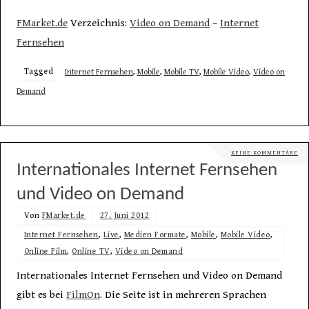
FMarket.de
Verzeichnis:
Video on Demand
–
Internet
Fernsehen
Tagged
Internet Fernsehen
,
Mobile
,
Mobile TV
,
Mobile Video
,
Video on
Demand
KEINE KOMMENTARE
Internationales Internet Fernsehen
und Video on Demand
Von
FMarket.de
27. Juni 2012
Internet Fernsehen
,
Live
,
Medien Formate
,
Mobile
,
Mobile Video
,
Online Film
,
Online TV
,
Video on Demand
Internationales Internet Fernsehen und Video on Demand
gibt es bei
FilmOn
. Die Seite ist in mehreren Sprachen