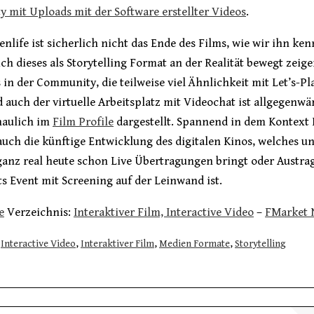
 mit Uploads mit der Software erstellter Videos
.
eenlife ist sicherlich nicht das Ende des Films, wie wir ihn ke
ich dieses als Storytelling Format an der Realität bewegt zeige
 in der Community, die teilweise viel Ähnlichkeit mit Let’s-P
 auch der virtuelle Arbeitsplatz mit Videochat ist allgegenwä
haulich im
Film Profile
dargestellt. Spannend in dem Kontext 
 auch die künftige Entwicklung des digitalen Kinos, welches u
ganz real heute schon Live Übertragungen bringt oder Austra
s Event mit Screening auf der Leinwand ist.
e
Verzeichnis:
Interaktiver Film, Interactive Video
–
FMarket 
Interactive Video
,
Interaktiver Film
,
Medien Formate
,
Storytelling