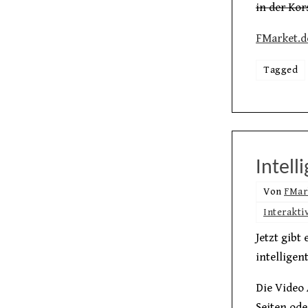
in der Ko
FMarket.d
Tagged
Intell
Von
FMar
Interakti
Jetzt gibt
intelligen
Die Video
Seiten ode