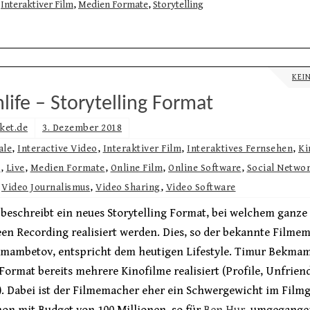
Interaktiver Film
,
Medien Formate
,
Storytelling
KEI
life – Storytelling Format
ket.de
3. Dezember 2018
ale
,
Interactive Video
,
Interaktiver Film
,
Interaktives Fernsehen
,
Ki
e
,
Live
,
Medien Formate
,
Online Film
,
Online Software
,
Social Netwo
,
Video Journalismus
,
Video Sharing
,
Video Software
 beschreibt ein neues Storytelling Format, bei welchem ganze
en Recording realisiert werden. Dies, so der bekannte Filme
mambetov, entspricht dem heutigen Lifestyle. Timur Bekmam
Format bereits mehrere Kinofilme realisiert (Profile, Unfrie
. Dabei ist der Filmemacher eher ein Schwergewicht im Filmg
on mit Budget von 100 Millionen, so für
Ben Hur
, umgegangen