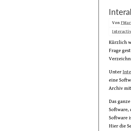
Inter
Von
FMar
Interacti
Kürzlich w
Frage gest
Verzeichni
Unter
Int
eine Softw
Archiv mi
Das ganze 
Software, 
Software i
Hier die 