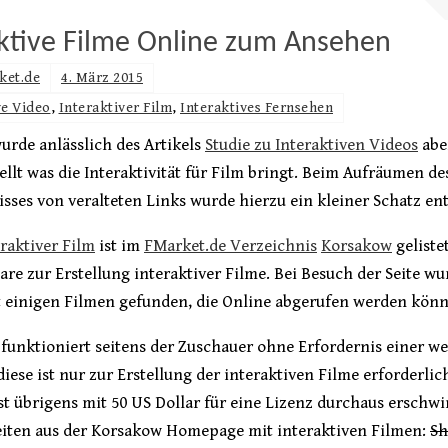
aktive Filme Online zum Ansehen
ket.de
4. März 2015
ve Video
,
Interaktiver Film
,
Interaktives Fernsehen
urde anlässlich des Artikels
Studie zu Interaktiven Videos
abe
ellt was die Interaktivität für Film bringt. Beim Aufräumen de
sses von veralteten Links wurde hierzu ein kleiner Schatz en
eraktiver Film
ist im
FMarket.de Verzeichnis
Korsakow
geliste
are zur Erstellung interaktiver Filme. Bei Besuch der Seite wu
t einigen Filmen gefunden, die Online abgerufen werden könn
funktioniert seitens der Zuschauer ohne Erfordernis einer we
diese ist nur zur Erstellung der interaktiven Filme erforderlic
st übrigens mit 50 US Dollar für eine Lizenz durchaus erschwi
Seiten aus der Korsakow Homepage mit interaktiven Filmen:
Sh