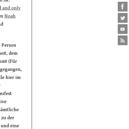
 and only
lm
Noah
nd
e Person
eit, dem
mmt (Für
 gegangen,
lle hier im
r
nifest
ive
sämtliche
 zu der
und eine