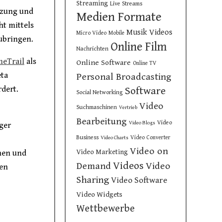
Streaming
Live Streams
tzung und
Medien Formate
ht mittels
Musik Videos
Micro Video
Mobile
ubringen.
Online Film
Nachrichten
meTrail
als
Online Software
Online TV
eta
Personal Broadcasting
rdert.
Software
Social Networking
Video
Suchmaschinen
Vertrieb
Bearbeitung
Video
Video Blogs
ger
Business
Video Converter
Video Charts
Video on
Video Marketing
ehen und
Videos
Demand
Video
uen
Sharing
Video Software
Video Widgets
Wettbewerbe