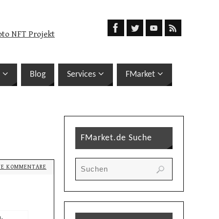
oto NFT Projekt
Blog
Services
FMarket
FMarket.de Suche
NE KOMMENTARE
n
,