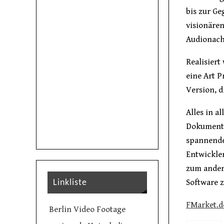
bis zur Ge
visionären
Audionach
Realisiert
eine Art P
Version, d
Alles in a
Dokumenta
spannende
Entwickler
zum ander
Software 
Linkliste
FMarket.d
Berlin Video Footage