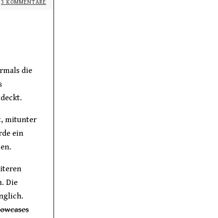
3 KOMMENTARE
rmals die
s
tdeckt.
t, mitunter
rde ein
en.
iteren
h. Die
nglich.
owcases