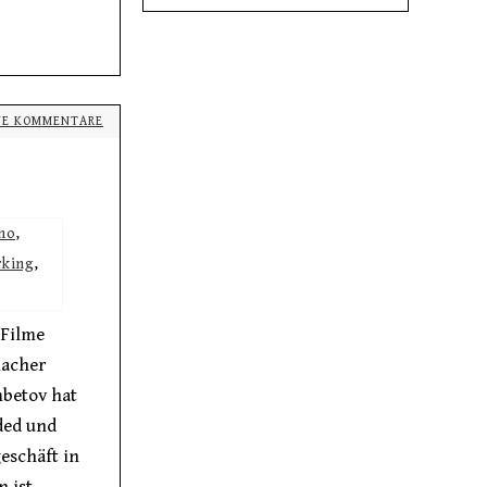
NE KOMMENTARE
no
,
rking
,
 Filme
macher
betov hat
nded und
eschäft in
 ist.