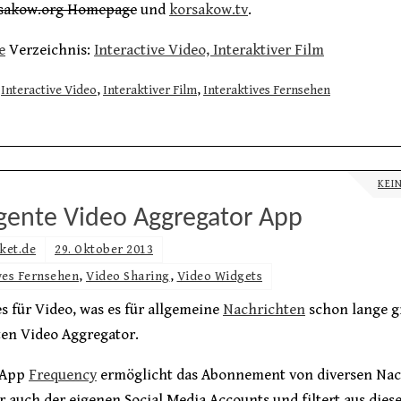
rsakow.org Homepage
und
korsakow.tv
.
e
Verzeichnis:
Interactive Video, Interaktiver Film
Interactive Video
,
Interaktiver Film
,
Interaktives Fernsehen
KEI
igente Video Aggregator App
ket.de
29. Oktober 2013
ves Fernsehen
,
Video Sharing
,
Video Widgets
 es für Video, was es für allgemeine
Nachrichten
schon lange gi
ten Video Aggregator.
 App
Frequency
ermöglicht das Abonnement von diversen Nac
r auch der eigenen Social Media Accounts und filtert aus dies