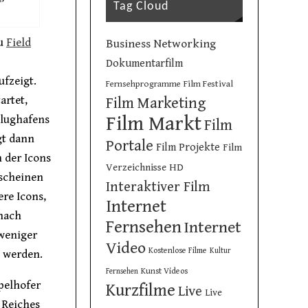
Tag Cloud
zu
Field
Business Networking
Dokumentarfilm
fzeigt.
Film Festival
Fernsehprogramme
artet,
Film Marketing
Film Markt
Flughafens
Film
gt dann
Portale
Film Projekte
Film
n der Icons
Verzeichnisse
HD
rscheinen
Interaktiver Film
re Icons,
Internet
 nach
Fernsehen
Internet
 weniger
Video
Kostenlose Filme
Kultur
n werden.
Kunst Videos
Fernsehen
pelhofer
Kurzfilme
Live
Live
 Reiches