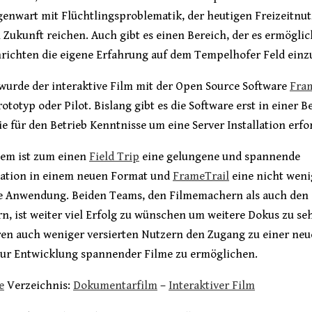
genwart mit Flüchtlingsproblematik, der heutigen Freizeitnu
 Zukunft reichen. Auch gibt es einen Bereich, der es ermöglic
richten die eigene Erfahrung auf dem Tempelhofer Feld einz
 wurde der interaktive Film mit der Open Source Software
Fra
rototyp oder Pilot. Bislang gibt es die Software erst in einer B
ie für den Betrieb Kenntnisse um eine Server Installation erfo
llem ist zum einen
Field Trip
eine gelungene und spannende
tion in einem neuen Format und
FrameTrail
eine nicht weni
 Anwendung. Beiden Teams, den Filmemachern als auch den
n, ist weiter viel Erfolg zu wünschen um weitere Dokus zu s
en auch weniger versierten Nutzern den Zugang zu einer ne
zur Entwicklung spannender Filme zu ermöglichen.
e
Verzeichnis:
Dokumentarfilm
–
Interaktiver Film