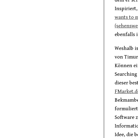
Inspiriert
wants to 
(sehenswe
ebenfalls 
Weshalb is
von Timur
Können ei
Searching 
dieser bes
FMarket.d
Bekmambet
formuliert
Software z
Informatio
Idee, die 