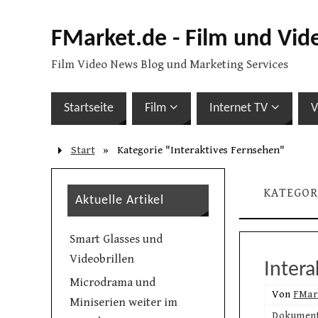
FMarket.de - Film und Vid
Film Video News Blog und Marketing Services
Startseite
Film
Internet TV
V
Start
»
Kategorie "Interaktives Fernsehen"
KATEGOR
Aktuelle Artikel
Smart Glasses und
Videobrillen
Intera
Microdrama und
Von
FMar
Miniserien weiter im
Dokument