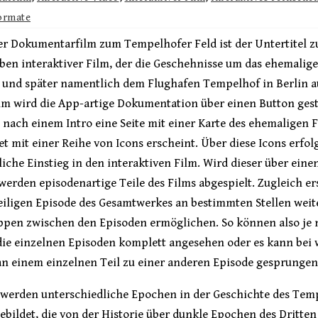
ormate
ver Dokumentarfilm zum Tempelhofer Feld ist der Untertitel 
 eben interaktiver Film, der die Geschehnisse um das ehemalige
 und später namentlich dem Flughafen Tempelhof in Berlin au
lm wird die App-artige Dokumentation über einen Button gest
nach einem Intro eine Seite mit einer Karte des ehemaligen 
et mit einer Reihe von Icons erscheint. Über diese Icons erfol
liche Einstieg in den interaktiven Film. Wird dieser über eine
 werden episodenartige Teile des Films abgespielt. Zugleich e
eiligen Episode des Gesamtwerkes an bestimmten Stellen weite
appen zwischen den Episoden ermöglichen. So können also je
 die einzelnen Episoden komplett angesehen oder es kann bei
 an einem einzelnen Teil zu einer anderen Episode gesprunge
h werden unterschiedliche Epochen in der Geschichte des Tem
ebildet, die von der Historie über dunkle Epochen des Dritten