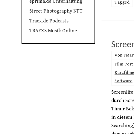
eprima.de Unterhaltung
Tagged
Street Photography NFT
Traex.de Podcasts
TRAEXS Musik Online
Screen
Von
FMar
Film Port
Kurzfilm
Software
Screenlife
durch Scre
Timur Bek
in diesem 
Searching)
dem er sch