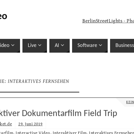
eo
BerlinStreetLights - Ph
ideo
Live
AI
Software
Business
IE:
INTERAKTIVES FERNSEHEN
KEI
ktiver Dokumentarfilm Field Trip
ket.de
29. Juni 2019
arfilm
,
Interactive Video
,
Interaktiver Film
,
Interaktives Fernsehe