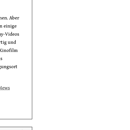
nnen. Aber
n einige
lay-Videos
rtig und
Kinofilm
ns
gungsort
News