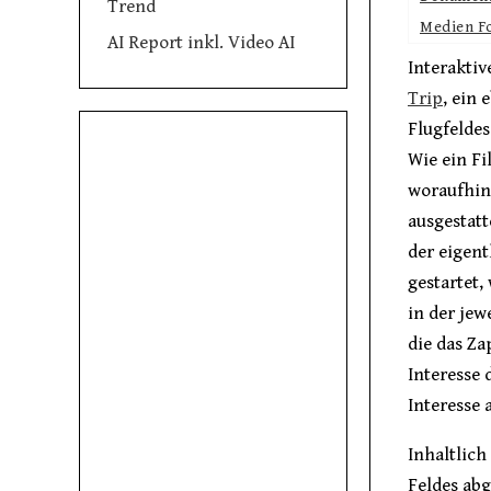
Trend
Medien F
AI Report inkl. Video AI
Interakti
Trip
, ein
Flugfeldes
Wie ein Fi
woraufhin 
ausgestatt
der eigent
gestartet,
in der jew
die das Z
Interesse
Interesse
Inhaltlic
Feldes abg