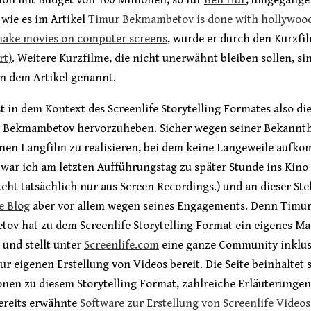
, wie es im Artikel
Timur Bekmambetov is done with hollywood
make movies on computer screens
, wurde er durch den Kurzfi
rt)
. Weitere Kurzfilme, die nicht unerwähnt bleiben sollen, si
in dem Artikel genannt.
t in dem Kontext des Screenlife Storytelling Formates also di
 Bekmambetov hervorzuheben. Sicher wegen seiner Bekannth
nen Langfilm zu realisieren, bei dem keine Langeweile aufko
war ich am letzten Aufführungstag zu später Stunde ins Kino
teht tatsächlich nur aus Screen Recordings.) und an dieser Ste
e Blog
aber vor allem wegen seines Engagements. Denn Timu
ov hat zu dem Screenlife Storytelling Format ein eigenes Ma
 und stellt unter
Screenlife.com
eine ganze Community inklus
ur eigenen Erstellung von Videos bereit. Die Seite beinhaltet 
nen zu diesem Storytelling Format, zahlreiche Erläuterungen
bereits erwähnte
Software zur Erstellung von Screenlife Videos