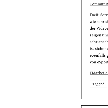
Community
Fazit: Scr
wie sehr s
der Videos
zeigen und
sehr ansc
ist sicher
ebenfalls 
von eSport
FMarket.d
Tagged