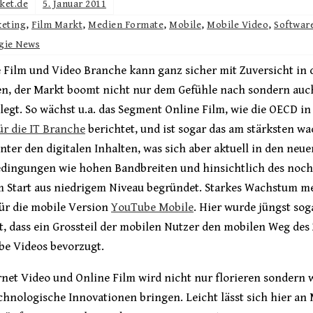
ket.de
5. Januar 2011
keting
,
Film Markt
,
Medien Formate
,
Mobile
,
Mobile Video
,
Softwar
gie News
 Film und Video Branche kann ganz sicher mit Zuversicht in 
ken, der Markt boomt nicht nur dem Gefühle nach sondern auc
legt. So wächst u.a. das Segment Online Film, wie die OECD i
ür die IT Branche
berichtet, und ist sogar das am stärksten w
ter den digitalen Inhalten, was sich aber aktuell in den neue
ingungen wie hohen Bandbreiten und hinsichtlich des noch
m Start aus niedrigem Niveau begründet. Starkes Wachstum m
ür die mobile Version
YouTube Mobile
. Hier wurde jüngst sog
lt, dass ein Grossteil der mobilen Nutzer den mobilen Weg des 
be Videos bevorzugt.
net Video und Online Film wird nicht nur florieren sondern 
chnologische Innovationen bringen. Leicht lässt sich hier an