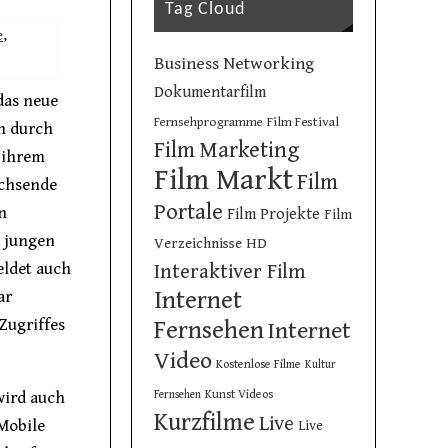
Tag Cloud
e
,
Business Networking
Dokumentarfilm
das neue
Film Festival
Fernsehprogramme
h durch
Film Marketing
n ihrem
Film Markt
Film
achsende
Portale
n
Film Projekte
Film
 jungen
Verzeichnisse
HD
eldet auch
Interaktiver Film
Internet
ar
Zugriffes
Fernsehen
Internet
Video
Kostenlose Filme
Kultur
Kunst Videos
Fernsehen
wird auch
Kurzfilme
Live
 Mobile
Live