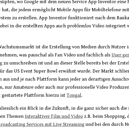
nüpfen, wo Google mit dem neuen Service App Inventor eine 
t hat, die jedem ermöglicht Mobile Apps für Mobiltelefone mi
ystem zu erstellen. App Inventor funktioniert nach dem Bauk
obei in die erstellten Apps auch problemlos Video integriert
Wachstumsmarkt ist die Erstellung von Medien durch Nutzer i
nehmen, was pauschal als Fan Video und fachlich als
User ge
ng
zu umschreiben ist und an dieser Stelle bereits bei der Erst
ür das US Event Super Bowl erwähnt wurde. Der Markt schlies
 aus und je nach Plattform kann jeder an derartigen Aussch
n, nur Amateure oder auch nur professionelle Video Produzen
t gestartete Plattform hierzu ist
Tongal
.
hliesslich ein Blick in die Zukunft, in die ganz sicher auch die
rten Themen
Interaktiver Film und Video
z.B. beim Shopping, d
roadcasting Services mit Live Streaming
und bei den durch N