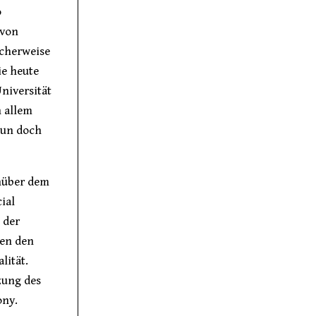
o
 von
icherweise
ie heute
niversität
n allem
nun doch
nüber dem
ial
 der
en den
lität.
zung des
ony.