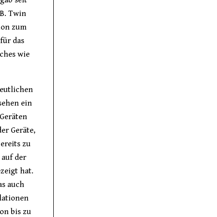
.B. Twin
tion zum
für das
sches wie
eutlichen
sehen ein
 Geräten
er Geräte,
ereits zu
 auf der
zeigt hat.
as auch
lationen
on bis zu