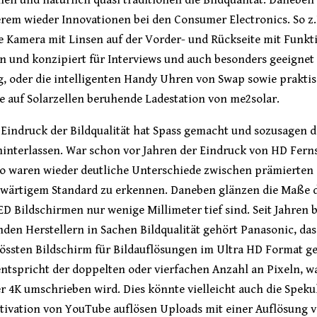
erem wieder Innovationen bei den Consumer Electronics. So z
ne Kamera mit Linsen auf der Vorder- und Rückseite mit Funk
 und konzipiert für Interviews und auch besonders geeignet 
, oder die intelligenten Handy Uhren von Swap sowie prakti
re auf Solarzellen beruhende Ladestation von me2solar.
Eindruck der Bildqualität hat Spass gemacht und sozusagen d
hinterlassen. War schon vor Jahren der Eindruck von HD Fern
 so waren wieder deutliche Unterschiede zwischen prämierten
wärtigem Standard zu erkennen. Daneben glänzen die Maße d
ED Bildschirmen nur wenige Millimeter tief sind. Seit Jahren b
den Herstellern in Sachen Bildqualität gehört Panasonic, das
össten Bildschirm für Bildauflösungen im Ultra HD Format ge
ntspricht der doppelten oder vierfachen Anzahl an Pixeln, w
r 4K umschrieben wird. Dies könnte vielleicht auch die Speku
tivation von YouTube auflösen Uploads mit einer Auflösung v