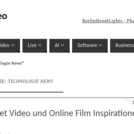
eo
BerlinStreetLights - Ph
ideo
Live
AI
Software
Business
ologie News"
IE:
TECHNOLOGIE NEWS
et Video und Online Film Inspiration