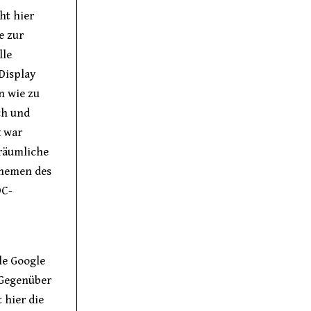
ht hier
e zur
lle
Display
n wie zu
ch und
k war
 räumliche
themen des
DC-
le Google
. Gegenüber
 hier die