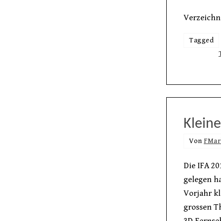
Verzeichn
Tagged
Kleine
Von
FMar
Die IFA 20
gelegen ha
Vorjahr kl
grossen T
3D Fernseh