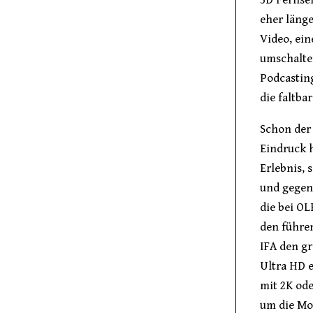
eher läng
Video, ei
umschalten
Podcasting
die faltba
Schon der 
Eindruck 
Erlebnis,
und gegen
die bei OL
den führen
IFA den gr
Ultra HD e
mit 2K ode
um die Mo