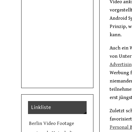
Video ank
vorgestell
Android S
Prinzip, w
kann.
Auch ein 
von Unter
Advertisi
Werbung f
niemanden
teilnehme
erst jüngs
Linkliste
Zuletzt sc
favorisie
Berlin Video Footage
Personal B