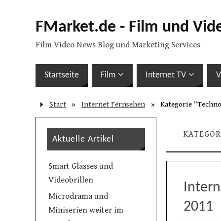
FMarket.de - Film und Vid
Film Video News Blog und Marketing Services
Startseite
Film
Internet TV
V
Start
»
Internet Fernsehen
»
Kategorie "Techn
KATEGOR
Aktuelle Artikel
Smart Glasses und
Videobrillen
Intern
Microdrama und
2011
Miniserien weiter im