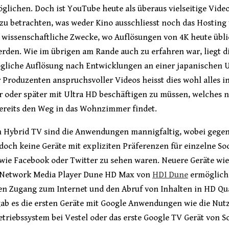
glichen. Doch ist YouTube heute als überaus vielseitige Vide
zu betrachten, was weder Kino ausschliesst noch das Hosting
r wissenschaftliche Zwecke, wo Auflösungen von 4K heute übl
rden. Wie im übrigen am Rande auch zu erfahren war, liegt d
gliche Auflösung nach Entwicklungen an einer japanischen U
r Produzenten anspruchsvoller Videos heisst dies wohl alles i
r oder später mit Ultra HD beschäftigen zu müssen, welches 
ereits den Weg in das Wohnzimmer findet.
h Hybrid TV sind die Anwendungen mannigfaltig, wobei gege
doch keine Geräte mit expliziten Präferenzen für einzelne Soc
wie Facebook oder Twitter zu sehen waren. Neuere Geräte wie
 Network Media Player Dune HD Max von
HDI Dune
ermöglich
en Zugang zum Internet und den Abruf von Inhalten in HD Qua
ab es die ersten Geräte mit Google Anwendungen wie die Nut
triebssystem bei Vestel oder das erste Google TV Gerät von S