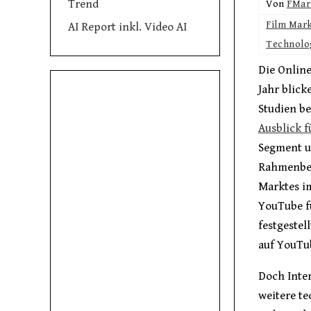
Trend
Von
FMar
Film Mar
AI Report inkl. Video AI
Technolo
Die Online
Jahr blic
Studien be
Ausblick f
Segment un
Rahmenbed
Marktes i
YouTube f
festgestel
auf YouTu
Doch Inter
weitere te