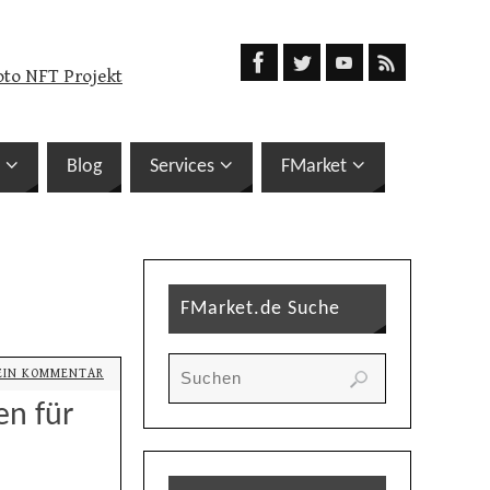
oto NFT Projekt
Blog
Services
FMarket
FMarket.de Suche
EIN KOMMENTAR
en für