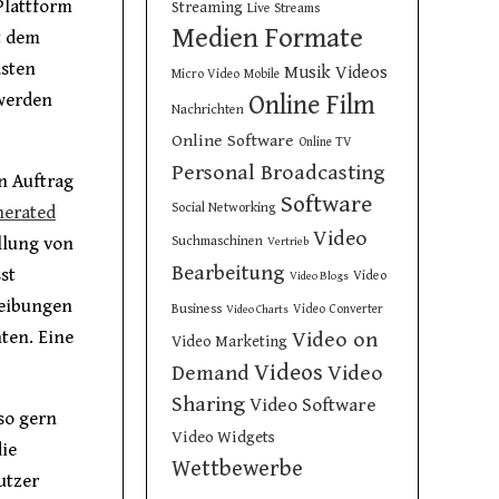
Plattform
Streaming
Live Streams
Medien Formate
t dem
asten
Musik Videos
Micro Video
Mobile
 werden
Online Film
Nachrichten
Online Software
Online TV
Personal Broadcasting
n Auftrag
Software
Social Networking
nerated
Video
Suchmaschinen
ellung von
Vertrieb
Bearbeitung
st
Video
Video Blogs
reibungen
Business
Video Converter
Video Charts
ten. Eine
Video on
Video Marketing
Videos
Demand
Video
Sharing
Video Software
 so gern
Video Widgets
ie
Wettbewerbe
utzer