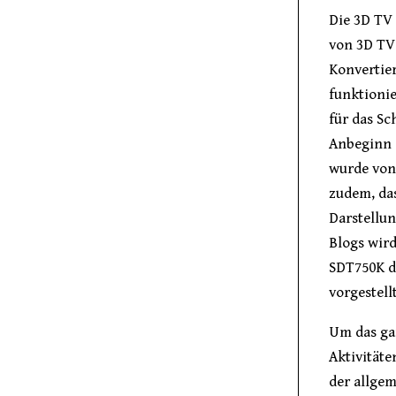
Die 3D TV 
von 3D TV 
Konvertier
funktionie
für das Sc
Anbeginn 
wurde von
zudem, das
Darstellu
Blogs wir
SDT750K d
vorgestellt
Um das ga
Aktivitäte
der allge