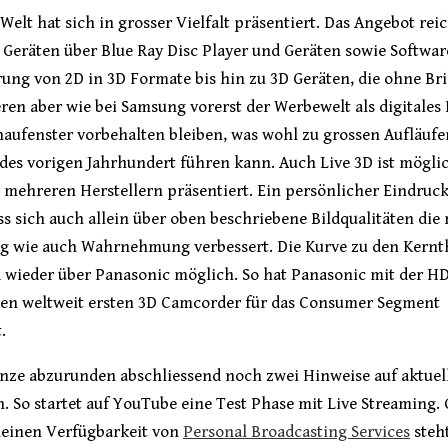
Welt hat sich in grosser Vielfalt präsentiert. Das Angebot reic
Geräten über Blue Ray Disc Player und Geräten sowie Softwar
ung von 2D in 3D Formate bis hin zu 3D Geräten, die ohne Bri
ren aber wie bei Samsung vorerst der Werbewelt als digitales 
haufenster vorbehalten bleiben, was wohl zu grossen Aufläufe
des vorigen Jahrhundert führen kann. Auch Live 3D ist mögli
 mehreren Herstellern präsentiert. Ein persönlicher Eindruc
s sich auch allein über oben beschriebene Bildqualitäten die
ng wie auch Wahrnehmung verbessert. Die Kurve zu den Kern
d wieder über Panasonic möglich. So hat Panasonic mit der H
en weltweit ersten 3D Camcorder für das Consumer Segment
.
nze abzurunden abschliessend noch zwei Hinweise auf aktuel
n. So startet auf YouTube eine Test Phase mit Live Streaming
meinen Verfügbarkeit von
Personal Broadcasting Services
steht