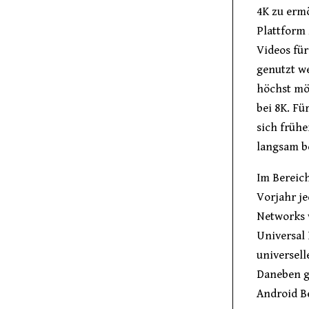
4K zu ermö
Plattform 
Videos fü
genutzt we
höchst mö
bei 8K. Fü
sich frühe
langsam b
Im Bereic
Vorjahr je
Networks 
Universal
universell
Daneben g
Android Be