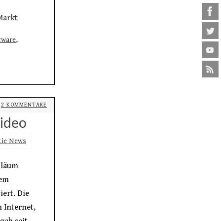
Markt
tware
,
2 KOMMENTARE
Video
ie News
iläum
dem
ert. Die
 Internet,
gab seit