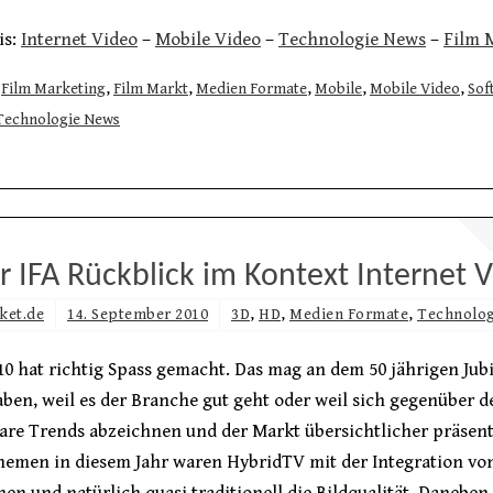
is:
Internet Video
–
Mobile Video
–
Technologie News
–
Film 
Film Marketing
,
Film Markt
,
Medien Formate
,
Mobile
,
Mobile Video
,
Sof
Technologie News
r IFA Rückblick im Kontext Internet 
ket.de
14. September 2010
3D
,
HD
,
Medien Formate
,
Technolog
10 hat richtig Spass gemacht. Das mag an dem 50 jährigen Jub
ben, weil es der Branche gut geht oder weil sich gegenüber 
are Trends abzeichnen und der Markt übersichtlicher präsenti
hemen in diesem Jahr waren HybridTV mit der Integration von
en und natürlich quasi traditionell die Bildqualität. Daneben 