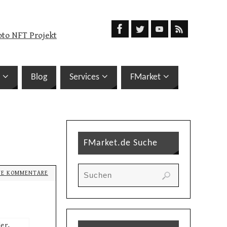
oto NFT Projekt
Blog
Services
FMarket
FMarket.de Suche
NE KOMMENTARE
der
,