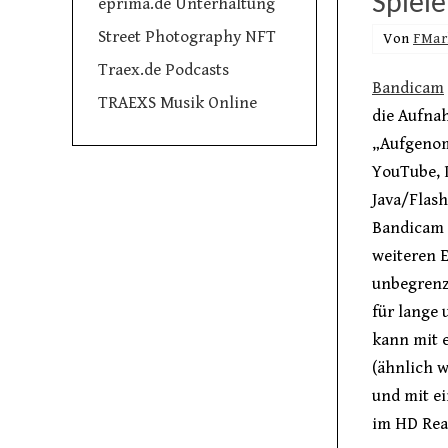
Spiele
eprima.de Unterhaltung
Street Photography NFT
Von
FMar
Traex.de Podcasts
Bandicam
TRAEXS Musik Online
die Aufna
„Aufgenom
YouTube, 
Java/Flash
Bandicam a
weiteren 
unbegrenzt
für lange 
kann mit 
(ähnlich w
und mit ei
im HD Rea