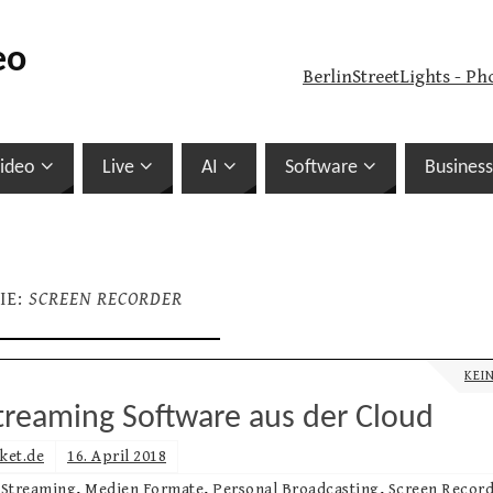
eo
BerlinStreetLights - Ph
ideo
Live
AI
Software
Business
IE:
SCREEN RECORDER
KEI
Streaming Software aus der Cloud
ket.de
16. April 2018
 Streaming
,
Medien Formate
,
Personal Broadcasting
,
Screen Recor