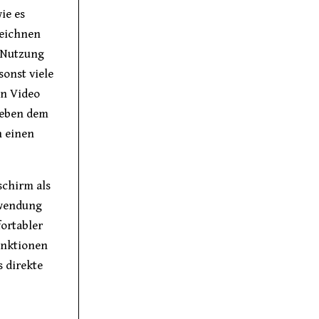
ie es
zeichnen
 Nutzung
sonst viele
on Video
 neben dem
n einen
chirm als
nwendung
fortabler
unktionen
s direkte