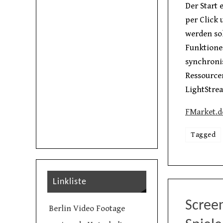
Der Start 
per Click
werden sol
Funktionen
synchroni
Ressource
LightStre
FMarket.d
Tagged
Linkliste
Scree
Berlin Video Footage