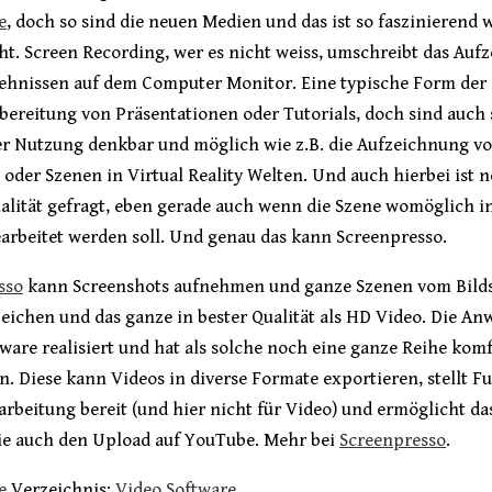
e
, doch so sind die neuen Medien und das ist so faszinierend w
t. Screen Recording, wer es nicht weiss, umschreibt das Auf
ehnissen auf dem Computer Monitor. Eine typische Form der
rbereitung von Präsentationen oder Tutorials, doch sind auch 
r Nutzung denkbar und möglich wie z.B. die Aufzeichnung v
 oder Szenen in Virtual Reality Welten. Und auch hierbei ist
alität gefragt, eben gerade auch wenn die Szene womöglich i
arbeitet werden soll. Und genau das kann Screenpresso.
sso
kann Screenshots aufnehmen und ganze Szenen vom Bilds
eichen und das ganze in bester Qualität als HD Video. Die A
ftware realisiert und hat als solche noch eine ganze Reihe kom
. Diese kann Videos in diverse Formate exportieren, stellt F
arbeitung bereit (und hier nicht für Video) und ermöglicht da
ie auch den Upload auf YouTube. Mehr bei
Screenpresso
.
e
Verzeichnis:
Video Software