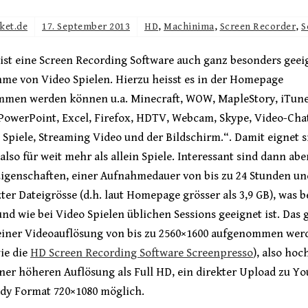
ket.de
17. September 2013
HD
,
Machinima
,
Screen Recorder
,
S
ist eine Screen Recording Software auch ganz besonders geei
hme von Video Spielen. Hierzu heisst es in der Homepage
men werden können u.a. Minecraft, WOW, MapleStory, iTune
PowerPoint, Excel, Firefox, HDTV, Webcam, Skype, Video-Chat
 Spiele, Streaming Video und der Bildschirm.“. Damit eignet s
lso für weit mehr als allein Spiele. Interessant sind dann abe
Eigenschaften, einer Aufnahmedauer von bis zu 24 Stunden un
er Dateigrösse (d.h. laut Homepage grösser als 3,9 GB), was 
und wie bei Video Spielen üblichen Sessions geeignet ist. Das 
einer Videoauflösung von bis zu 2560×1600 aufgenommen wer
ie die
HD Screen Recording Software Screenpresso
), also ho
ner höheren Auflösung als Full HD, ein direkter Upload zu Yo
dy Format 720×1080 möglich.