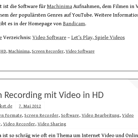
t ist die Software für
Machinima
Aufnahmen, dem Filmen in V
inem der populärsten Genres auf YouTube. Weitere Informatio
gibt es in der Homepage von
Bandicam
.
e
Verzeichnis:
Video Software
–
Let’s Play, Spiele Videos
HD
,
Machinima
,
Screen Recorder
,
Video Software
n Recording mit Video in HD
ket.de
7. Mai 2012
en Formate
,
Screen Recorder
,
Software
,
Video Bearbeitung
,
Video
r
,
Video Recorder
,
Video Sharing
ist so schräg wie oft ein Thema um Internet Video und Onlin