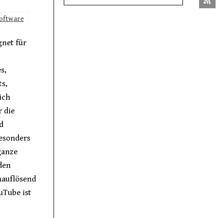
oftware
gnet für
s,
s,
ich
r die
d
besonders
ganze
den
chauflösend
uTube ist