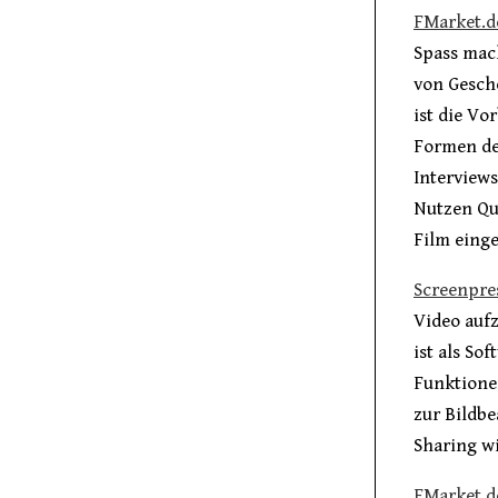
FMarket.d
Spass mach
von Gesch
ist die Vo
Formen de
Interviews
Nutzen Qu
Film einge
Screenpre
Video aufz
ist als So
Funktionen
zur Bildbe
Sharing w
FMarket.d