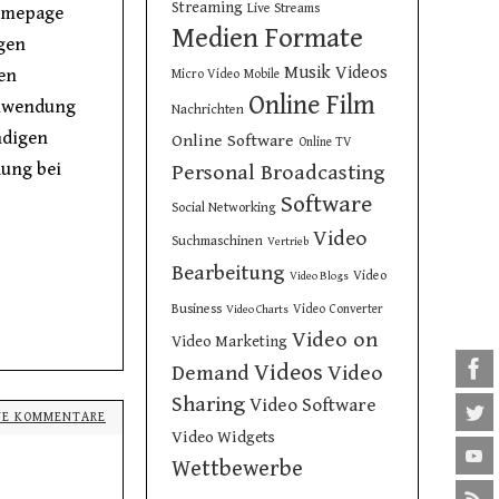
Streaming
Live Streams
Homepage
Medien Formate
gen
Musik Videos
ren
Micro Video
Mobile
Online Film
 Anwendung
Nachrichten
ndigen
Online Software
Online TV
dung bei
Personal Broadcasting
Software
Social Networking
Video
Suchmaschinen
Vertrieb
Bearbeitung
Video
Video Blogs
Business
Video Converter
Video Charts
Video on
Video Marketing
Videos
Demand
Video
Sharing
Video Software
NE KOMMENTARE
Video Widgets
Wettbewerbe