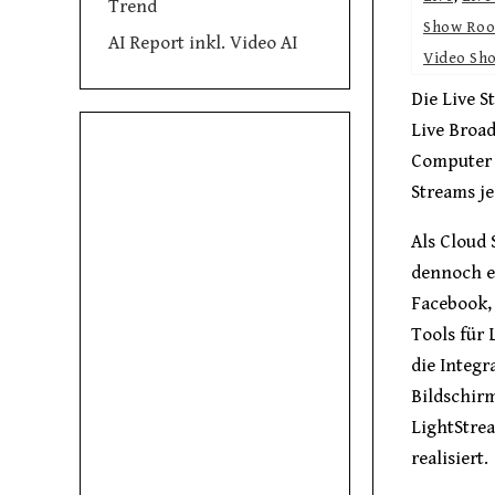
Trend
Show Ro
AI Report inkl. Video AI
Video Sh
Die Live 
Live Broad
Computer L
Streams je
Als Cloud
dennoch ei
Facebook, 
Tools für 
die Integ
Bildschir
LightStrea
realisiert.