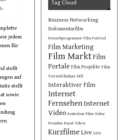
Tag Cloud
g
,
Business Networking
omplette
Dokumentarfilm
 wie jedem
Film Festival
Fernsehprogramme
onen für
Film Marketing
Film Markt
Film
Portale
Film Projekte
Film
d stellt
Verzeichnisse
HD
gungen auf
Interaktiver Film
ite stellt
Internet
hat sowie
Fernsehen
Internet
nen
Video
wendung
Kostenlose Filme
Kultur
ern
Kunst Videos
Fernsehen
Kurzfilme
Live
Live