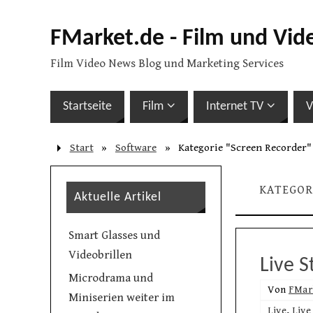
FMarket.de - Film und Vid
Film Video News Blog und Marketing Services
Startseite
Film
Internet TV
V
Start
»
Software
»
Kategorie "Screen Recorder"
KATEGOR
Aktuelle Artikel
Smart Glasses und
Videobrillen
Live 
Microdrama und
Von
FMar
Miniserien weiter im
Live
,
Live