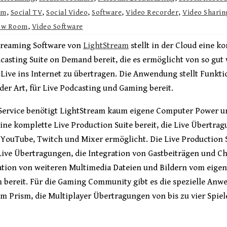
om
,
Social TV
,
Social Video
,
Software
,
Video Recorder
,
Video Sharin
ow Room
,
Video Software
Streaming Software von
LightStream
stellt in der Cloud eine k
casting Suite on Demand bereit, die es ermöglicht von so gut
ive ins Internet zu übertragen. Die Anwendung stellt Funkti
der Art, für Live Podcasting und Gaming bereit.
 Service benötigt LightStream kaum eigene Computer Power un
ne komplette Live Production Suite bereit, die Live Übertra
YouTube, Twitch und Mixer ermöglicht. Die Live Production Su
Live Übertragungen, die Integration von Gastbeiträgen und C
ration von weiteren Multimedia Dateien und Bildern vom eige
m bereit. Für die Gaming Community gibt es die spezielle An
m Prism, die Multiplayer Übertragungen von bis zu vier Spiel