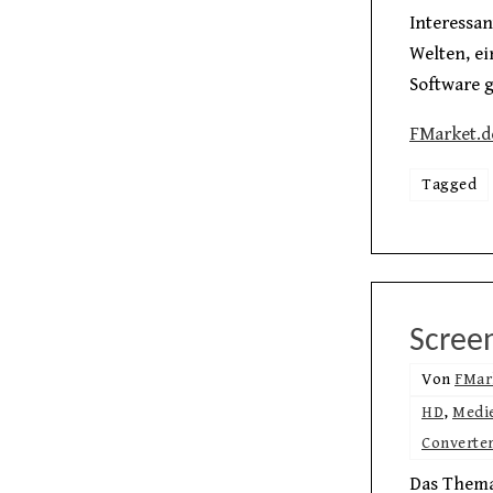
Interessan
Welten, e
Software 
FMarket.d
Tagged
Scree
Von
FMar
HD
,
Medi
Converte
Das Thema 