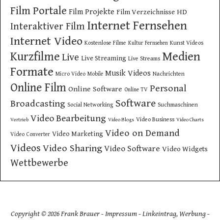
Film Portale
Film Projekte
Film Verzeichnisse
HD
Internet Fernsehen
Interaktiver Film
Internet Video
Kostenlose Filme
Kunst Videos
Kultur Fernsehen
Kurzfilme
Medien
Live
Live Streaming
Live Streams
Formate
Musik Videos
Nachrichten
Micro Video
Mobile
Online Film
Personal
Online Software
Online TV
Software
Broadcasting
Social Networking
Suchmaschinen
Video Bearbeitung
Video Business
Vertrieb
Video Blogs
Video Charts
Video on Demand
Video Marketing
Video Converter
Videos
Video Sharing
Video Software
Video Widgets
Wettbewerbe
Copyright © 2026 Frank Brauer -
Impressum
-
Linkeintrag, Werbung
-