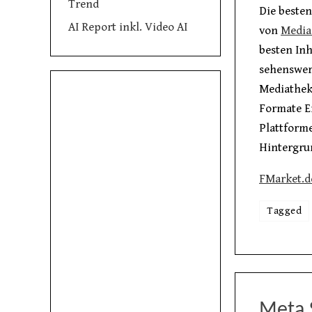
Trend
Die besten
AI Report inkl. Video AI
von
Media
besten In
sehenswert
Mediathek
Formate Ei
Plattforme
Hintergru
FMarket.d
Tagged
Meta 