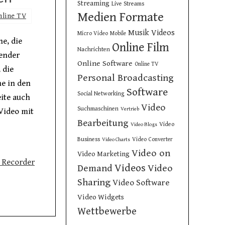
Streaming
Live Streams
Medien Formate
nline TV
Musik Videos
Micro Video
Mobile
e, die
Online Film
Nachrichten
sender
Online Software
Online TV
 die
Personal Broadcasting
e in den
Software
Social Networking
ite auch
Video
Suchmaschinen
Vertrieb
Video mit
Bearbeitung
Video
Video Blogs
Business
Video Converter
Video Charts
Video on
Video Marketing
 Recorder
Videos
Demand
Video
Sharing
Video Software
Video Widgets
Wettbewerbe