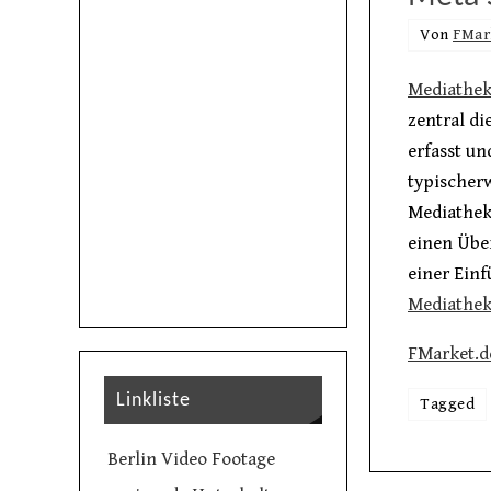
Von
FMar
Mediathe
zentral d
erfasst un
typischer
Mediathek
einen Übe
einer Ein
Mediathe
FMarket.d
Linkliste
Tagged
Berlin Video Footage