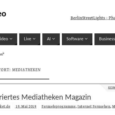
eo
BerlinStreetLights - Ph
ideo
Live
AI
Software
Business
en"
WORT:
MEDIATHEKEN
KEI
iertes Mediatheken Magazin
ket.de
19. Mai 2019
Fernsehprogramme
,
Internet Fernsehen
,
M