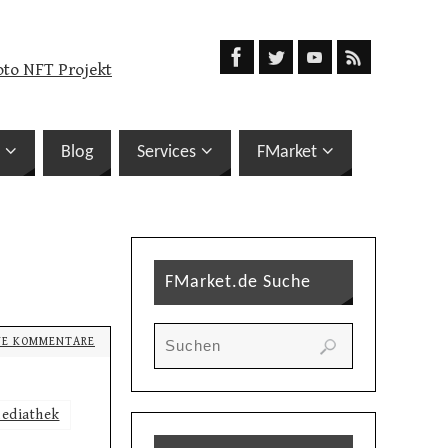
oto NFT Projekt
Blog
Services
FMarket
FMarket.de Suche
NE KOMMENTARE
ediathek