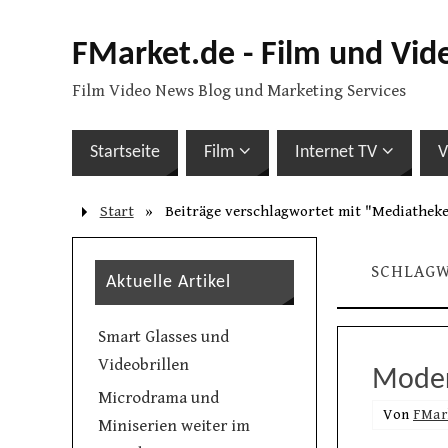
FMarket.de - Film und Vid
Film Video News Blog und Marketing Services
Startseite
Film
Internet TV
V
Start
»
Beiträge verschlagwortet mit "Mediathek
SCHLAG
Aktuelle Artikel
Smart Glasses und
Videobrillen
Moder
Microdrama und
Von
FMar
Miniserien weiter im