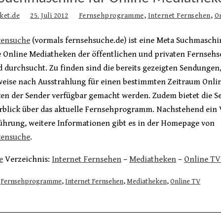
ket.de
25. Juli 2012
Fernsehprogramme
,
Internet Fernsehen
,
O
kensuche
(vormals fernsehsuche.de) ist eine Meta Suchmaschin
ie Online Mediatheken der öffentlichen und privaten Fernseh
d durchsucht. Zu finden sind die bereits gezeigten Sendungen,
weise nach Ausstrahlung für einen bestimmten Zeitraum Onlin
en der Sender verfügbar gemacht werden. Zudem bietet die Se
rblick über das aktuelle Fernsehprogramm. Nachstehend ein 
führung, weitere Informationen gibt es in der Homepage von
kensuche
.
e
Verzeichnis:
Internet Fernsehen
–
Mediatheken
–
Online TV
Fernsehprogramme
,
Internet Fernsehen
,
Mediatheken
,
Online TV