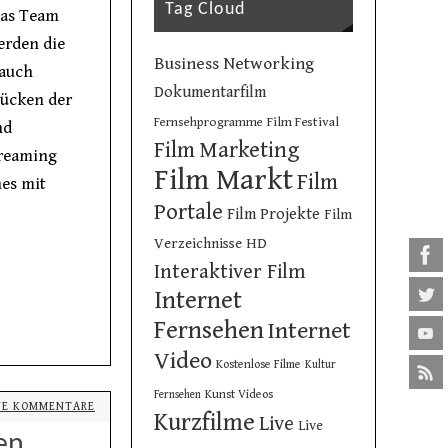
Tag Cloud
das Team
erden die
Business Networking
 auch
Dokumentarfilm
tücken der
Film Festival
Fernsehprogramme
nd
Film Marketing
treaming
Film Markt
Film
nes mit
Portale
Film Projekte
Film
Verzeichnisse
HD
Interaktiver Film
Internet
Fernsehen
Internet
Video
Kostenlose Filme
Kultur
Kunst Videos
Fernsehen
NE KOMMENTARE
Kurzfilme
Live
Live
en