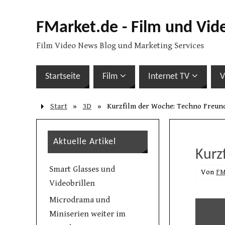
FMarket.de - Film und Vid
Film Video News Blog und Marketing Services
Startseite
Film
Internet TV
V
Start
»
3D
»
Kurzfilm der Woche: Techno Freun
Aktuelle Artikel
Kurz
Smart Glasses und
Von
FM
Videobrillen
Microdrama und
Miniserien weiter im