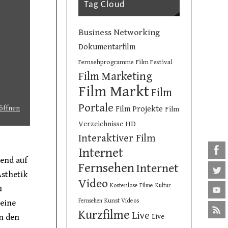
Tag Cloud
Business Networking
Dokumentarfilm
Film Festival
Fernsehprogramme
Film Marketing
Film Markt
Film
Portale
 öffnen
Film Projekte
Film
Verzeichnisse
HD
Interaktiver Film
Internet
rend auf
Fernsehen
Internet
Ästhetik
Video
Kostenlose Filme
Kultur
u
Kunst Videos
Fernsehen
 eine
Kurzfilme
Live
en den
Live