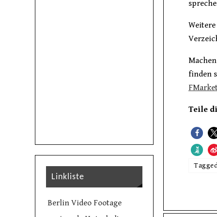
spreche
Weitere
Verzeic
Machen 
finden 
FMarket
Teile d
Tagge
Linkliste
Berlin Video Footage