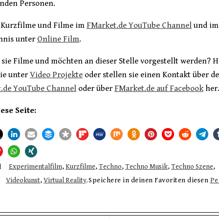
nden Personen.
 Kurzfilme und Filme im
FMarket.de YouTube Channel
und im
hnis unter
Online Film
.
sie Filme und möchten an dieser Stelle vorgestellt werden? 
sie unter
Video Projekte
oder stellen sie einen Kontakt über d
.de YouTube Channel
oder über
FMarket.de auf Facebook
her
iese Seite:
Experimentalfilm
,
Kurzfilme
,
Techno
,
Techno Musik
,
Techno Szene
,
d
Videokunst
,
Virtual Reality
.
Speichere in deinen Favoriten diesen
Pe