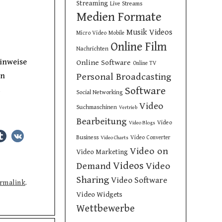
Streaming
Live Streams
Medien Formate
Musik Videos
Micro Video
Mobile
Online Film
Nachrichten
Hinweise
Online Software
Online TV
en
Personal Broadcasting
Software
.
Social Networking
Video
Suchmaschinen
Vertrieb
Bearbeitung
Video
Video Blogs
Business
Video Converter
Video Charts
Video on
Video Marketing
Videos
Demand
Video
Sharing
Video Software
rmalink
.
Video Widgets
Wettbewerbe