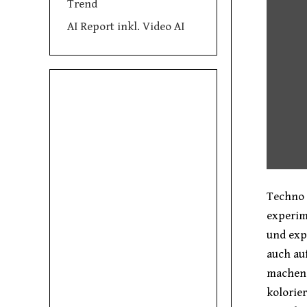
Trend
AI Report inkl. Video AI
Techno 
experime
und exp
auch au
machen.
kolorie