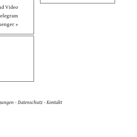
nd Video
Telegram
senger
»
gungen
-
Datenschutz
-
Kontakt