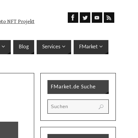
oto NFT Projekt
Blog
Services
FMarket
FMarket.de Suche