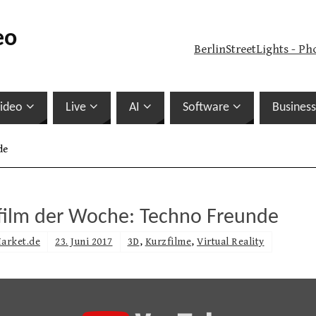
eo
BerlinStreetLights - Ph
ideo
Live
AI
Software
Business
de
film der Woche: Techno Freunde
arket.de
23. Juni 2017
3D
,
Kurzfilme
,
Virtual Reality