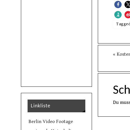
Tagge
«
Kosten
Sc
Du mus
Linkliste
Berlin Video Footage