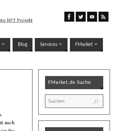
oto NFT Projekt
Blog
Services
FMarket
FMarket.de Suche
.
st auch