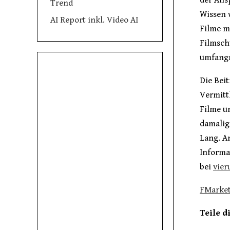
der Ans
Trend
Wissen 
AI Report inkl. Video AI
Filme m
Filmschu
umfangr
Die Bei
Vermitt
Filme u
damalig
Lang. A
Informa
bei
vier
FMarket
Teile d