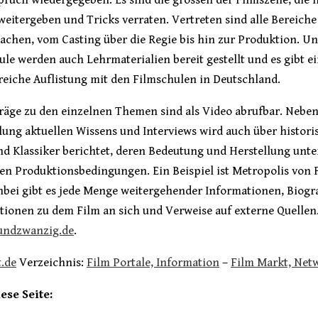
pruch wiedergegeben. Es sind die grossen der Filmszene, die h
weitergeben und Tricks verraten. Vertreten sind alle Bereiche
achen, vom Casting über die Regie bis hin zur Produktion. Un
le werden auch Lehrmaterialien bereit gestellt und es gibt e
eiche Auflistung mit den Filmschulen in Deutschland.
träge zu den einzelnen Themen sind als Video abrufbar. Neben
lung aktuellen Wissens und Interviews wird auch über histori
nd Klassiker berichtet, deren Bedeutung und Herstellung unte
en Produktionsbedingungen. Ein Beispiel ist Metropolis von F
nbei gibt es jede Menge weitergehender Informationen, Biogra
tionen zu dem Film an sich und Verweise auf externe Quellen
undzwanzig.de
.
.de
Verzeichnis:
Film Portale, Information
–
Film Markt, Net
iese Seite: