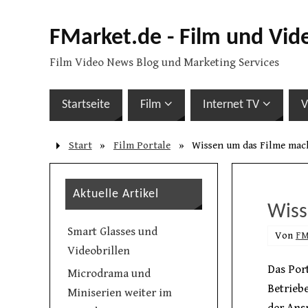
FMarket.de - Film und Vid
Film Video News Blog und Marketing Services
Startseite
Film
Internet TV
V
Start
»
Film Portale
»
Wissen um das Filme ma
Aktuelle Artikel
Wiss
Smart Glasses und
Von
FM
Videobrillen
Das Por
Microdrama und
Betrieb
Miniserien weiter im