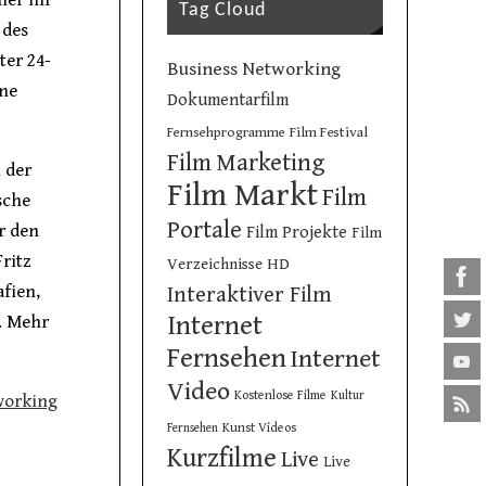
ier ihr
Tag Cloud
 des
ter 24-
Business Networking
ine
Dokumentarfilm
Film Festival
Fernsehprogramme
Film Marketing
 der
Film Markt
Film
sche
Portale
r den
Film Projekte
Film
ritz
Verzeichnisse
HD
fien,
Interaktiver Film
Internet
. Mehr
Fernsehen
Internet
Video
Kostenlose Filme
Kultur
working
Kunst Videos
Fernsehen
Kurzfilme
Live
Live