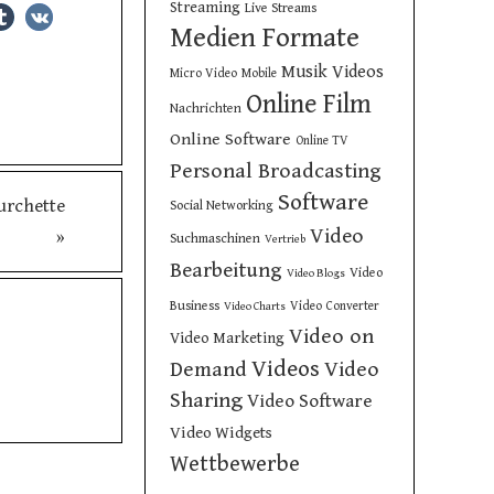
Streaming
Live Streams
Medien Formate
Musik Videos
Micro Video
Mobile
Online Film
Nachrichten
Online Software
Online TV
Personal Broadcasting
Software
urchette
Social Networking
Video
»
Suchmaschinen
Vertrieb
Bearbeitung
Video
Video Blogs
Business
Video Converter
Video Charts
Video on
Video Marketing
Videos
Demand
Video
Sharing
Video Software
Video Widgets
Wettbewerbe