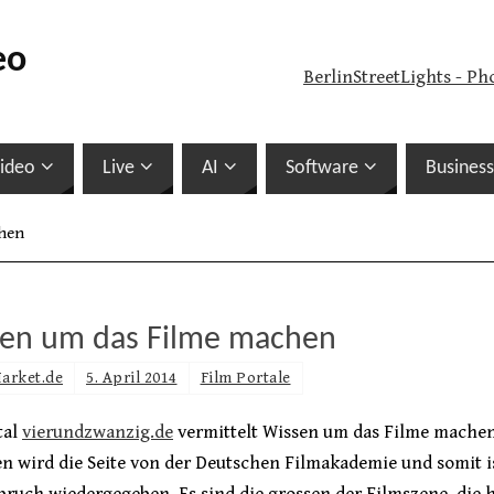
eo
BerlinStreetLights - Ph
ideo
Live
AI
Software
Business
chen
en um das Filme machen
arket.de
5. April 2014
Film Portale
tal
vierundzwanzig.de
vermittelt Wissen um das Filme machen
en wird die Seite von der Deutschen Filmakademie und somit i