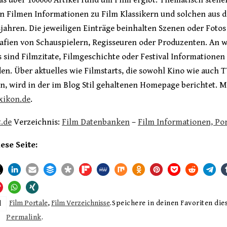
 was über 100000 Artikel rund um Film ergibt. Thematisch steh
en Filmen Informationen zu Film Klassikern und solchen aus 
jahren. Die jeweiligen Einträge beinhalten Szenen oder Fotos
afien von Schauspielern, Regisseuren oder Produzenten. An w
s sind Filmzitate, Filmgeschichte oder Festival Informationen
en. Über aktuelles wie Filmstarts, die sowohl Kino wie auch 
n, wird in der im Blog Stil gehaltenen Homepage berichtet. M
xikon.de
.
.de
Verzeichnis:
Film Datenbanken
–
Film Informationen, Por
iese Seite:
Film Portale
,
Film Verzeichnisse
.
Speichere in deinen Favoriten die
d
Permalink
.