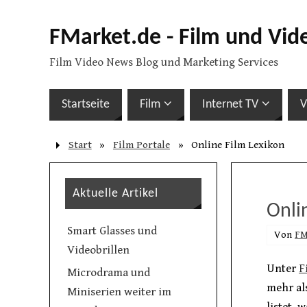
FMarket.de - Film und Vid
Film Video News Blog und Marketing Services
Startseite
Film
Internet TV
V
Start
»
Film Portale
»
Online Film Lexikon
Aktuelle Artikel
Onli
Smart Glasses und
Von
FM
Videobrillen
Unter
F
Microdrama und
mehr al
Miniserien weiter im