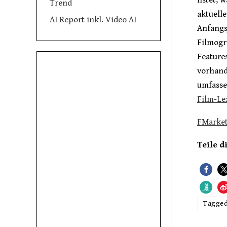
listet,
Trend
aktuell
AI Report inkl. Video AI
Anfangs
Filmogr
Feature
vorhand
umfasse
Film-Le
FMarket
Teile d
Tagge