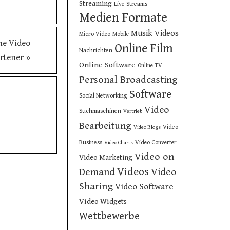
Streaming
Live Streams
Medien Formate
Musik Videos
Micro Video
Mobile
ne Video
Online Film
Nachrichten
ortener
»
Online Software
Online TV
Personal Broadcasting
Software
Social Networking
Video
Suchmaschinen
Vertrieb
Bearbeitung
Video
Video Blogs
Business
Video Converter
Video Charts
Video on
Video Marketing
Videos
Demand
Video
Sharing
Video Software
Video Widgets
Wettbewerbe