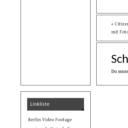
«
Citize
mit Fot
Sc
Du mus
Linkliste
Berlin Video Footage