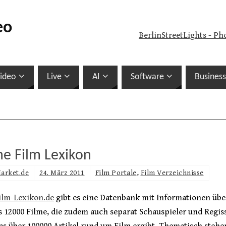
eo
BerlinStreetLights - Ph
ideo
Live
AI
Software
Business
ne Film Lexikon
arket.de
24. März 2011
Film Portale
,
Film Verzeichnisse
ilm-Lexikon.de
gibt es eine Datenbank mit Informationen übe
s 12000 Filme, die zudem auch separat Schauspieler und Regis