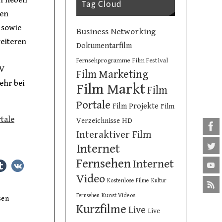
en neben
Tag Cloud
den
 sowie
Business Networking
eiteren
Dokumentarfilm
Film Festival
Fernsehprogramme
TV
Film Marketing
ehr bei
Film Markt
Film
Portale
Film Projekte
Film
tale
Verzeichnisse
HD
Interaktiver Film
Internet
Fernsehen
Internet
Video
Kostenlose Filme
Kultur
Kunst Videos
Fernsehen
sen
Kurzfilme
Live
Live