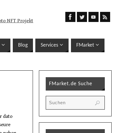
oto NFT Projekt
Blog
Services
FMarket
FMarket.de Suche
r dato
seure