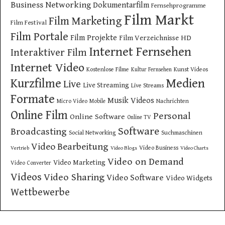
Business Networking
Dokumentarfilm
Fernsehprogramme
Film Markt
Film Marketing
Film Festival
Film Portale
Film Projekte
Film Verzeichnisse
HD
Internet Fernsehen
Interaktiver Film
Internet Video
Kostenlose Filme
Kunst Videos
Kultur Fernsehen
Kurzfilme
Medien
Live
Live Streaming
Live Streams
Formate
Musik Videos
Nachrichten
Micro Video
Mobile
Online Film
Personal
Online Software
Online TV
Software
Broadcasting
Social Networking
Suchmaschinen
Video Bearbeitung
Video Business
Vertrieb
Video Blogs
Video Charts
Video on Demand
Video Marketing
Video Converter
Videos
Video Sharing
Video Software
Video Widgets
Wettbewerbe