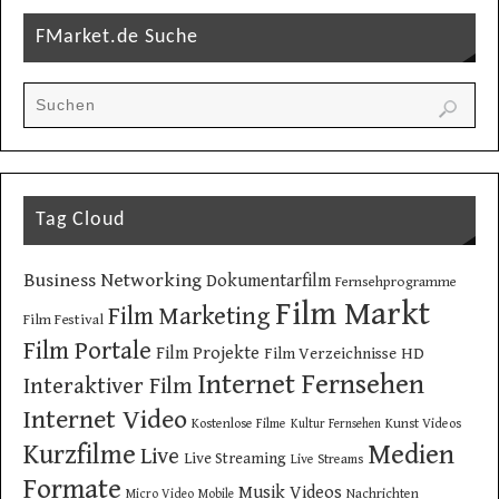
FMarket.de Suche
Tag Cloud
Business Networking
Dokumentarfilm
Fernsehprogramme
Film Markt
Film Marketing
Film Festival
Film Portale
Film Projekte
Film Verzeichnisse
HD
Internet Fernsehen
Interaktiver Film
Internet Video
Kostenlose Filme
Kunst Videos
Kultur Fernsehen
Kurzfilme
Medien
Live
Live Streaming
Live Streams
Formate
Musik Videos
Nachrichten
Micro Video
Mobile